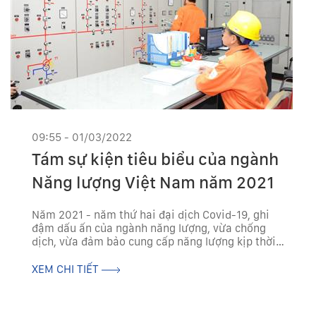
09:55 - 01/03/2022
Tám sự kiện tiêu biểu của ngành
Năng lượng Việt Nam năm 2021
Năm 2021 - năm thứ hai đại dịch Covid-19, ghi
đậm dấu ấn của ngành năng lượng, vừa chống
dịch, vừa đảm bảo cung cấp năng lượng kịp thời,
an toàn, an ninh, đóng góp to lớn, quan trọng vào
kết quả phát triển kinh tế - xã hội chung của cả
XEM CHI TIẾT
nước....