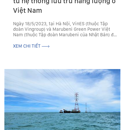
tư hệ thống lưu trữ năng lượng ở
Việt Nam
Ngày 18/5/2023, tại Hà Nội, VinES (thuộc Tập
đoàn Vingroup) và Marubeni Green Power Việt
Nam (thuộc Tập đoàn Marubeni của Nhật Bản) đã
ký kết hợp tác chiến lược để thúc đẩy việc sử
dụng hệ thống pin lưu trữ năng lượng (BESS) tại
XEM CHI TIẾT
Việt...