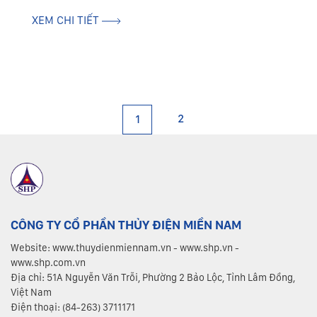
Hà Nội. Chủ tịch Hội đồng thành viên EVN - ông
Dương Quang Thành đã có tham luận tại...
XEM CHI TIẾT
2
1
CÔNG TY CỔ PHẦN THỦY ĐIỆN MIỀN NAM
Website: www.thuydienmiennam.vn - www.shp.vn -
www.shp.com.vn
Địa chỉ: 51A Nguyễn Văn Trỗi, Phường 2 Bảo Lộc, Tỉnh Lâm Đồng,
Việt Nam
Điện thoại: (84-263) 3711171