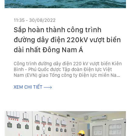
11:35 - 30/08/2022
Sắp hoàn thành công trình
đường dây điện 220kV vượt biển
dài nhất Đông Nam Á
Công trình đường dây điện 220 kV vượt biển Kiên
Bình - Phú Quốc được Tập đoàn Điện lực Việt
Nam (EVN) giao Tổng công ty Điện lực miền Nam
(EVNSPC) làm chủ đầu tư có tổng mức đầu tư
trên 2.200 tỷ sắp hoàn thành đưa...
XEM CHI TIẾT