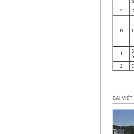
2
D
D
T
S
1
2
D
BÀI VIẾT