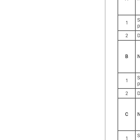
S
1
2
D
B
N
S
1
2
D
C
N
S
1