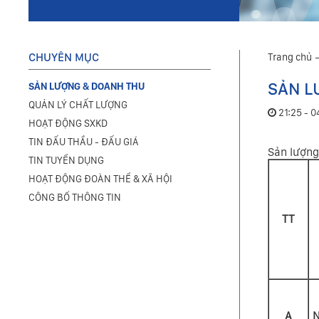
CHUYÊN MỤC
Trang chủ
SẢN L
SẢN LƯỢNG & DOANH THU
QUẢN LÝ CHẤT LƯỢNG
21:25 - 
HOẠT ĐỘNG SXKD
TIN ĐẤU THẦU - ĐẤU GIÁ
Sản lượng
TIN TUYỂN DỤNG
HOẠT ĐỘNG ĐOÀN THỂ & XÃ HỘI
CÔNG BỐ THÔNG TIN
TT
A
N