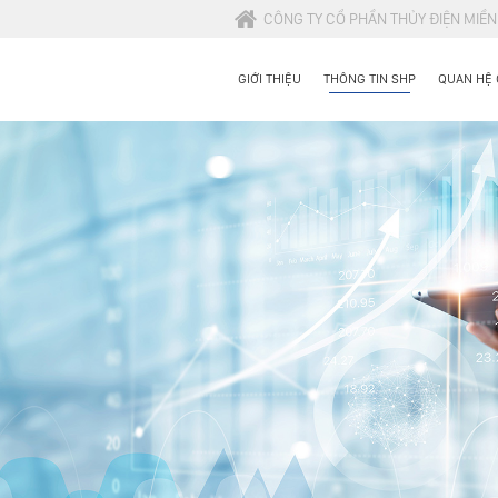
CÔNG TY CỔ PHẦN THỦY ĐIỆN MIỀ
GIỚI THIỆU
THÔNG TIN SHP
QUAN HỆ