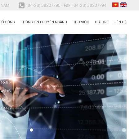
N NAM
(84-28) 38207795 - Fax: (84-28) 38207794
 CỔ ĐÔNG
THÔNG TIN CHUYÊN NGÀNH
THƯ VIỆN
GIẢI TRÍ
LIÊN HỆ