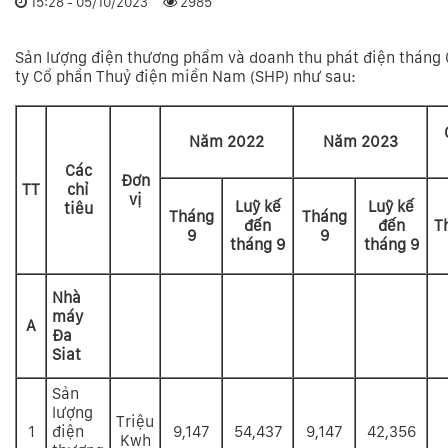
15:28 - 05/10/2023
2985
Sản lượng điện thương phẩm và doanh thu phát điện tháng
ty Cổ phần Thuỷ điện miền Nam (SHP) như sau:
Năm 2022
Năm 2023
Các
Đơn
TT
chỉ
vị
Luỹ kế
Luỹ kế
tiêu
Tháng
Tháng
đến
đến
T
9
9
tháng 9
tháng 9
Nhà
máy
A
Đa
Siat
Sản
lượng
Triệu
1
điện
9,147
54,437
9,147
42,356
Kwh