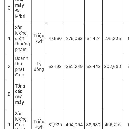
máy
C
Đa
M'bri
Sản
lượng
Triệu
1
điện
47,660
279,063
54,424
275,205
Kwh
thương
phẩm
Doanh
thu
Tỷ
2
53,193
362,249
58,443
302,680
phát
đồng
điện
Tổng
các
D
nhà
máy
Sản
lượng
Triệu
1
điện
81,925
494,094
88,680
456,216
Kwh