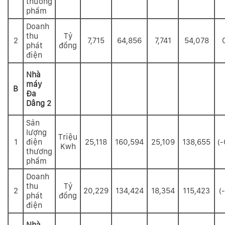
thương
phẩm
Doanh
thu
Tỷ
2
7,715
64,856
7,741
54,078
phát
đồng
điện
Nhà
máy
B
Đa
Dâng 2
Sản
lượng
Triệu
1
điện
25,118
160,594
25,109
138,655
(-
Kwh
thương
phẩm
Doanh
thu
Tỷ
2
20,229
134,424
18,354
115,423
(
phát
đồng
điện
Nhà