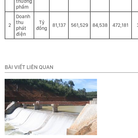
thương
phẩm
Doanh
thu
Tỷ
2
81,137
561,529
84,538
472,181
phát
đồng
điện
BÀI VIẾT LIÊN QUAN